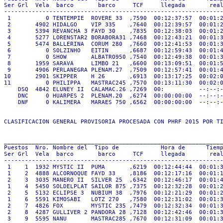
Ser Grl  Vela  barco       barco     TCF     llegada       real
---------------------------------------------------------------
 1          0 TENTEMPIE  ROVERE 33  ,7590  00:12:37:57  00:01:2
 2       4902 HIDALGO    VIP 335    ,7640  00:12:39:57  00:01:2
 3       5394 REVANCHA 3 FAYD 30    ,7835  00:12:38:03  00:01:2
 4       5277 LORENSTAR2 BORABORA31 ,7468  00:12:43:21  00:01:3
 5       5474 BALLERINA  CORUM 280  ,7660  00:12:41:53  00:01:3
 6          0 SOLZINHO   EITIN      ,6687  00:12:59:43  00:01:4
 7          0 SHOW       ALBATRO950 ,7540  00:12:49:38  00:01:3
 8       1959 SARAVA     LIMBO 21   ,6600  00:13:09:51  00:01:5
 9       4906 PERLANEGRA PLENAM.27  ,7509  00:12:57:41  00:01:4
10       2901 SKIPPER    H 26       ,6913  00:13:17:25  00:02:0
11          0 PHILIPPA   MASTRAC245 ,7570  00:13:11:30  00:02:0
    DSQ  4842 ELUNEY II  CALAMAC.26 ,7269  00:          --:--:-
    DNC     0 HUARPES 2  PLENAM.20  ,6274  00:00:00:00  --:--:-
    DNF     0 KALIMERA   MARAES 750 ,6562  00:00:00:00  --:--:-
CLASIFICACION GENERAL PROVISORIA PROCESADA CON PHRF 2015 POR TI
_______________________________________________________________
Puestos  Nro. Nombre del  Tipo de            Hora de      Tiemp
Ser Grl  Vela  barco       barco     TCF     llegada       real
---------------------------------------------------------------
 1    1  1932 MYSTIC II  PUMA       ,6219  00:12:44:44  00:01:3
 1    2  4888 ALCORNOQUE FAYD 33    ,8186  00:12:17:16  00:01:1
 2    3  3035 MANERO II  SILVER 25  ,6342  00:12:46:17  00:01:4
 1    4  5450 SOLDELPLAT SAILOR 875 ,7375  00:12:32:28  00:01:2
 2    5  5132 ECLIPSE 3  NUBIUM 38  ,7976  00:12:21:29  00:01:2
 1    6  5591 KIMOSABI   LOTZ 270   ,7580  00:12:31:02  00:01:3
 2    7  4826 FOX        MYSTIC 235 ,7479  00:12:32:34  00:01:3
 2    8  4287 GULLIVER 2 PANDORA 28 ,7128  00:12:42:46  00:01:3
 3    9  5595 NANU       MASTRAC285 ,7670  00:12:31:09  00:01:3