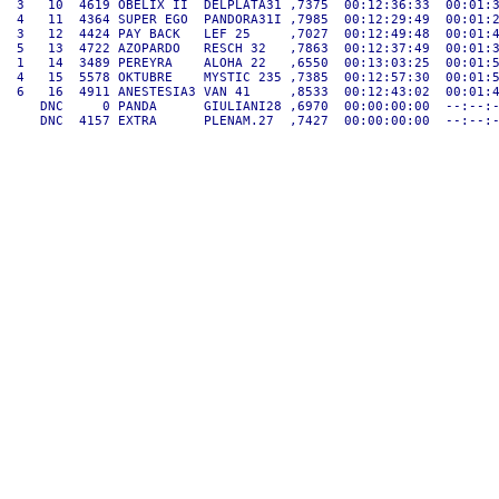
 3   10  4619 OBELIX II  DELPLATA31 ,7375  00:12:36:33  00:01:3
 4   11  4364 SUPER EGO  PANDORA31I ,7985  00:12:29:49  00:01:2
 3   12  4424 PAY BACK   LEF 25     ,7027  00:12:49:48  00:01:4
 5   13  4722 AZOPARDO   RESCH 32   ,7863  00:12:37:49  00:01:3
 1   14  3489 PEREYRA    ALOHA 22   ,6550  00:13:03:25  00:01:5
 4   15  5578 OKTUBRE    MYSTIC 235 ,7385  00:12:57:30  00:01:5
 6   16  4911 ANESTESIA3 VAN 41     ,8533  00:12:43:02  00:01:4
    DNC     0 PANDA      GIULIANI28 ,6970  00:00:00:00  --:--:-