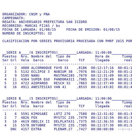
ORGANIZADOR: CNSM y PNA

CAMPEONATO: 

REGATA: ANIVERSARIO PREFECTURA SAN ISIDRO

RECORRIDO: MARCAS FIJAS / bs

FECHA DE LARGADA: 01/08/15     FECHA DE EMISION: 01/08/15

NUMERO DE INSCRIPTOS: 32

CLASIFICACION POR SERIES PROVISORIA PROCESADA CON PHRF 2015 POR
__SERIE A____(6 INSCRIPTOS)_________LARGADA: 11:00:00__________
Puestos  Nro. Nombre del  Tipo de            Hora de      Tiemp
Ser Grl  Vela  barco       barco     TCF     llegada       real
---------------------------------------------------------------
 1    2  4888 ALCORNOQUE FAYD 33    ,8186  00:12:17:16  00:01:1
 2    5  5132 ECLIPSE 3  NUBIUM 38  ,7976  00:12:21:29  00:01:2
 3    9  5595 NANU       MASTRAC285 ,7670  00:12:31:09  00:01:3
 4   11  4364 SUPER EGO  PANDORA31I ,7985  00:12:29:49  00:01:2
 5   13  4722 AZOPARDO   RESCH 32   ,7863  00:12:37:49  00:01:3
 6   16  4911 ANESTESIA3 VAN 41     ,8533  00:12:43:02  00:01:4
__SERIE B____(5 INSCRIPTOS)_________LARGADA: 11:00:00__________
Puestos  Nro. Nombre del  Tipo de            Hora de      Tiemp
Ser Grl  Vela  barco       barco     TCF     llegada       real
---------------------------------------------------------------
 1    6  5591 KIMOSABI   LOTZ 270   ,7580  00:12:31:02  00:01:3
 2    7  4826 FOX        MYSTIC 235 ,7479  00:12:32:34  00:01:3
 3   10  4619 OBELIX II  DELPLATA31 ,7375  00:12:36:33  00:01:3
 4   15  5578 OKTUBRE    MYSTIC 235 ,7385  00:12:57:30  00:01:5
    DNC  4157 EXTRA      PLENAM.27  ,7427  00:00:00:00  --:--:-