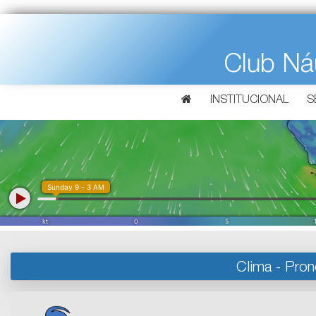
Club Ná
INSTITUCIONAL
S
Clima - Pron