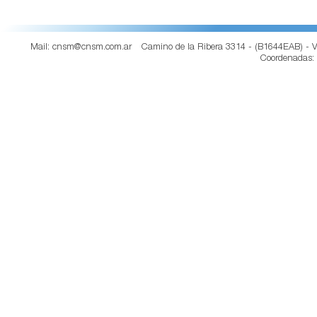
Mail: cnsm@cnsm.com.ar
Camino de la Ribera 3314 - (B1644EAB) - V
Coordenadas: S