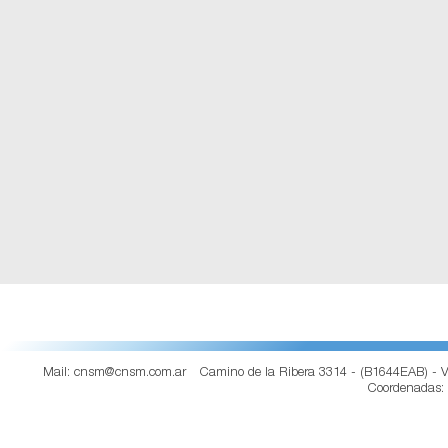
Mail: cnsm@cnsm.com.ar
Camino de la Ribera 3314 - (B1644EAB) - V
Coordenadas: S