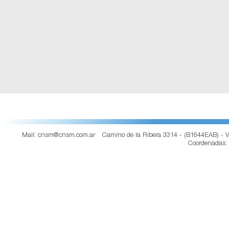
Mail: cnsm@cnsm.com.ar
Camino de la Ribera 3314 - (B1644EAB) - V
Coordenadas: S