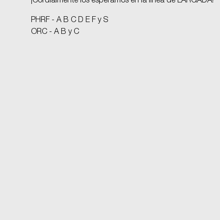
¡Cordialmente los esperamos en la línea de LARGADA!
PHRF - A B C D E F y S
ORC - A B y C